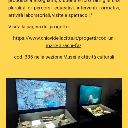
proposta a insegnanti, studenti e loro famiglie una
pluralità di percorsi educativi, interventi formativi,
attività laboratoriali, visite e spettacoli."
Visita la pagina del progetto:
https://www.chiavidellacitta.it/progetti/cod-un-
mare-di-anni-fa/
cod. 335 nella sezione Musei e attività culturali