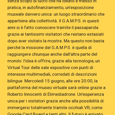
senza scopo di lucro che ha ideato e messo in
pratica, in autofinanziamento, un’esposizione
museale davvero unica: un luogo straordinario che
appartiene alla collettività. Il G.A.M.P.S. in questi
anni si è fatto conoscere tramite il passaparola
grazie ai tantissimi visitatori che restano estasiati
dopo aver visitato la mostra. Ma questo non basta
perché la missione del G.A.M.P.S. è quella di
raggiungere chiunque anche dall’altra parte del
mondo: l’idea è offrire, grazie alla tecnologia, un
Virtual Tour delle sale espositive con punti di
interesse multimediali, corredati di descrizioni
bilingue. Mercoledì 15 giugno, alle ore 20:00, la
piattaforma del museo virtuale sarà online grazie a
Roberto Innocenti di Elimediadrone. Un’esperienza
unica per i visitatori grazie anche alla possibilità di
immergersi totalmente tramite occhiali VR, come
Google Card Board e tanti altri. Il futuro è arrivato