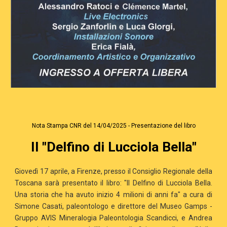
Nota Stampa CNR del 14/04/2025 - Presentazione del libro
Il "Delfino di Lucciola Bella"
Giovedì 17 aprile, a Firenze, presso il Consiglio Regionale della
Toscana sarà presentato il libro: "Il Delfino di Lucciola Bella.
Una storia che ha avuto inizio 4 milioni di anni fa" a cura di
Simone Casati, paleontologo e direttore del Museo Gamps -
Gruppo AVIS Mineralogia Paleontologia Scandicci, e Andrea