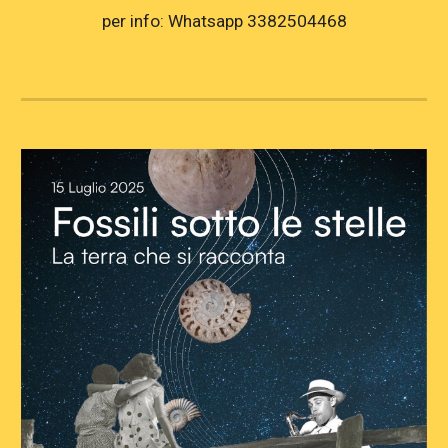
per info: Whatsapp 3382504468