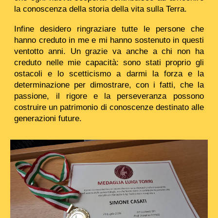
la conoscenza della storia della vita sulla Terra.
Infine desidero ringraziare tutte le persone che
hanno creduto in me e mi hanno sostenuto in questi
ventotto anni. Un grazie va anche a chi non ha
creduto nelle mie capacità: sono stati proprio gli
ostacoli e lo scetticismo a darmi la forza e la
determinazione per dimostrare, con i fatti, che la
passione, il rigore e la perseveranza possono
costruire un patrimonio di conoscenze destinato alle
generazioni future.